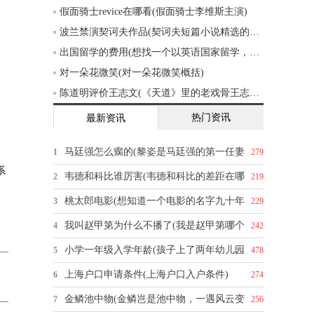
假面骑士revice在哪看(假面骑士李维斯主演)
波兰禁演契诃夫作品(契诃夫短篇小说精选的创作背景)
出国留学的费用(想找一个以英语国家留学，一年的费用大概五六万的样子，有什么推荐吗)
对一朵花微笑(对一朵花微笑概括)
陈道明评价王志文(《天道》里的老戏骨王志文，你怎么评价他的演技)
热门资讯
最新资讯
马廷强怎么瘸的(黎姿是马廷强的第一任妻
1
279
系
韦德和科比谁厉害(韦德和科比的差距在哪
2
219
桃太郎电影(想知道一个电影的名字九十年
3
229
我叫赵甲第为什么不播了(我是赵甲第哪个
4
242
小学一年级入学年龄(孩子上了两年幼儿园
5
478
上海户口申请条件(上海户口入户条件)
6
274
金鳞池中物(金鳞岂是池中物，一遇风云变
7
256