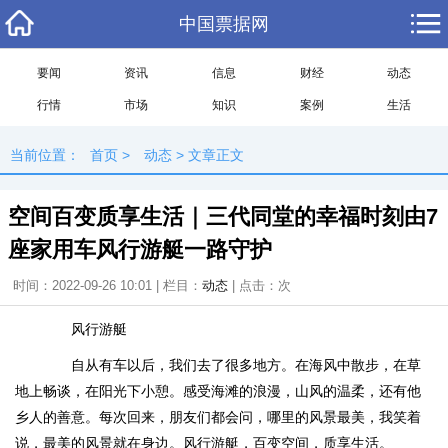
中国票据网
要闻
资讯
信息
财经
动态
行情
市场
知识
案例
生活
当前位置：
首页
>
动态
> 文章正文
空间百变质享生活｜三代同堂的幸福时刻由7
座家用车风行游艇一路守护
时间：2022-09-26 10:01 | 栏目：
动态
| 点击：
次
风行游艇
自从有车以后，我们去了很多地方。在海风中散步，在草
地上畅谈，在阳光下小憩。感受海滩的浪漫，山风的温柔，还有他
乡人的善意。每次回来，朋友们都会问，哪里的风景最美，我笑着
说，最美的风景就在身边。风行游艇，百变空间，质享生活。