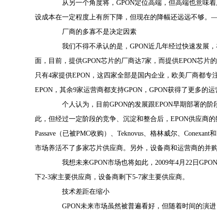
从另一个角度将，GPON定位高端，但高端也意味着用
设成本在一定程度上有所下降，但现在的降幅还远远不够。——
厂商的多寡不是决定因素
我们不得不承认的是，GPON近几年经过快速发展，在
面，目前，提供GPON芯片的厂商达7家，而提供EPON芯片
只有4家提供EPON，这四家全部是国内企业，欧美厂商都专注
EPON，其余9家运营商都支持GPON，GPON获得了更多的
个人认为，目前GPON的发展跟EPON早期部署的阶
此，但经过一定阶段的竞争、沉淀和整合后，EPON供应商的数
Passave（已被PMC收购）、Teknovus、格林威尔、Conexa
市场养活不了多家芯片供应商。另外，设备商和运营商的并
我想未来GPON市场也将如此，2009年4月22日GPO
下2-3家主要供应商，设备商剩下5-7家主要供应商。
技术差距在缩小
GPON未来市场虽然被普遍看好，但随着时间的演进，G