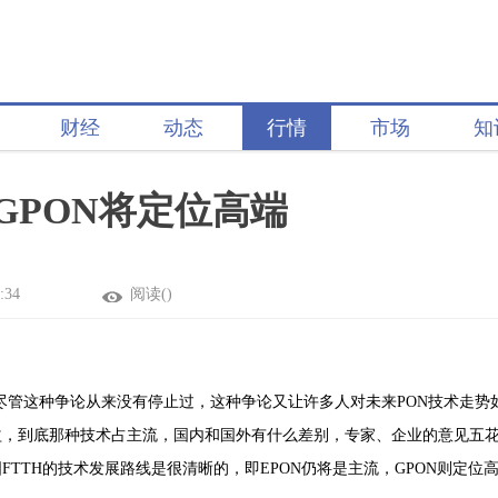
财经
动态
行情
市场
知
GPON将定位高端
:34
阅读(
)
尽管这种争论从来没有停止过，这种争论又让许多人对未来PON技术走势
益，到底那种技术占主流，国内和国外有什么差别，专家、企业的意见五
TTH的技术发展路线是很清晰的，即EPON仍将是主流，GPON则定位