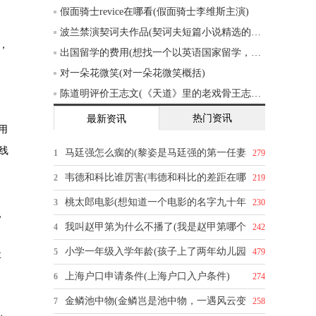
假面骑士revice在哪看(假面骑士李维斯主演)
波兰禁演契诃夫作品(契诃夫短篇小说精选的创作背景)
，
出国留学的费用(想找一个以英语国家留学，一年的费用大概五六万的样子，有什么推荐吗)
，
对一朵花微笑(对一朵花微笑概括)
陈道明评价王志文(《天道》里的老戏骨王志文，你怎么评价他的演技)
热门资讯
最新资讯
用
线
马廷强怎么瘸的(黎姿是马廷强的第一任妻
1
279
。
韦德和科比谁厉害(韦德和科比的差距在哪
2
219
桃太郎电影(想知道一个电影的名字九十年
3
230
，
我叫赵甲第为什么不播了(我是赵甲第哪个
4
242
，
小学一年级入学年龄(孩子上了两年幼儿园
5
479
弃
上海户口申请条件(上海户口入户条件)
6
274
金鳞池中物(金鳞岂是池中物，一遇风云变
7
258