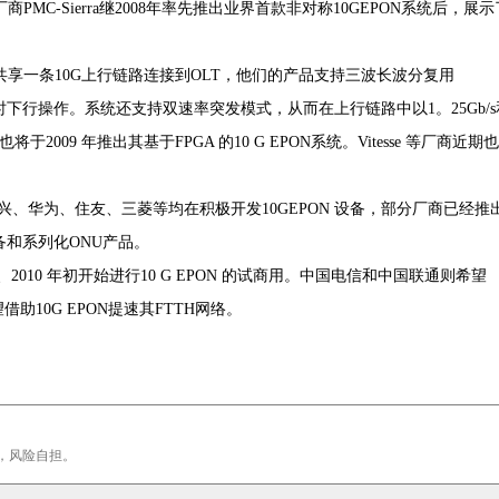
MC-Sierra继2008年率先推出业界首款非对称10GEPON系统后，展示
U共享一条10G上行链路连接到OLT，他们的产品支持三波长波分复用
速率实现同时下行操作。系统还支持双速率突发模式，从而在上行链路中以1。25Gb/s
司也将于2009 年推出其基于FPGA 的10 G EPON系统。Vitesse 等厂商近期也
华为、住友、三菱等均在积极开发10GEPON 设备，部分厂商已经推
备和系列化ONU产品。
010 年初开始进行10 G EPON 的试商用。中国电信和中国联通则希望
借助10G EPON提速其FTTH网络。
，风险自担。