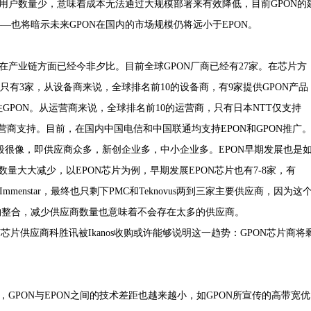
户数量少，意味着成本无法通过大规模部署来有效降低，目前GPON的
也将暗示未来GPON在国内的市场规模仍将远小于EPON。
产业链方面已经今非夕比。目前全球GPON厂商已经有27家。在芯片方
的只有3家，从设备商来说，全球排名前10的设备商，有9家提供GPON产品
GPON。从运营商来说，全球排名前10的运营商，只有日本NTT仅支持
运营商支持。目前，在国内中国电信和中国联通均支持EPON和GPON推广
段很像，即供应商众多，新创企业多，中小企业多。EPON早期发展也是
量大大减少，以EPON芯片为例，早期发展EPON芯片也有7-8家，有
nt和Immenstar，最终也只剩下PMC和Teknovus两到三家主要供应商，因为这
购整合，减少供应商数量也意味着不会存在太多的供应商。
N芯片供应商科胜讯被Ikanos收购或许能够说明这一趋势：GPON芯片商将
PON与EPON之间的技术差距也越来越小，如GPON所宣传的高带宽优