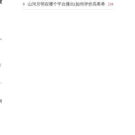
建
山河月明在哪个平台播出(如何评价高希希
8
234
，
。
如
个
剩