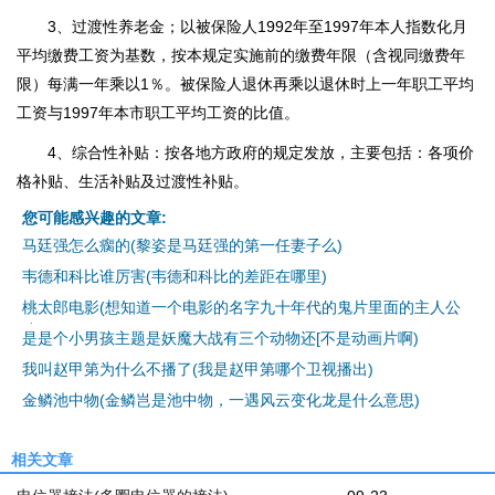
3、过渡性养老金；以被保险人1992年至1997年本人指数化月
平均缴费工资为基数，按本规定实施前的缴费年限（含视同缴费年
限）每满一年乘以1％。被保险人退休再乘以退休时上一年职工平均
工资与1997年本市职工平均工资的比值。
4、综合性补贴：按各地方政府的规定发放，主要包括：各项价
格补贴、生活补贴及过渡性补贴。
您可能感兴趣的文章:
马廷强怎么瘸的(黎姿是马廷强的第一任妻子么)
韦德和科比谁厉害(韦德和科比的差距在哪里)
桃太郎电影(想知道一个电影的名字九十年代的鬼片里面的主人公
是是个小男孩主题是妖魔大战有三个动物还[不是动画片啊)
我叫赵甲第为什么不播了(我是赵甲第哪个卫视播出)
金鳞池中物(金鳞岂是池中物，一遇风云变化龙是什么意思)
相关文章