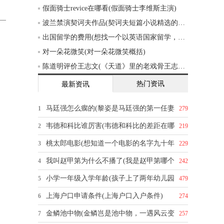
假面骑士revice在哪看(假面骑士李维斯主演)
波兰禁演契诃夫作品(契诃夫短篇小说精选的创作背景)
出国留学的费用(想找一个以英语国家留学，一年的费用大概五六万的样子，有什么推荐吗)
对一朵花微笑(对一朵花微笑概括)
陈道明评价王志文(《天道》里的老戏骨王志文，你怎么评价他的演技)
热门资讯
最新资讯
马廷强怎么瘸的(黎姿是马廷强的第一任妻
1
279
韦德和科比谁厉害(韦德和科比的差距在哪
2
219
桃太郎电影(想知道一个电影的名字九十年
3
229
我叫赵甲第为什么不播了(我是赵甲第哪个
4
242
小学一年级入学年龄(孩子上了两年幼儿园
5
479
上海户口申请条件(上海户口入户条件)
6
274
金鳞池中物(金鳞岂是池中物，一遇风云变
7
257