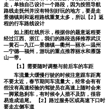
走，单独自己设计一个路段，因为按照导航
路线走抚州并没有特别好玩的地方，要是走
景德镇则和返程路线重复太多，所以
【2】返
程的行车路线设计
如上图红线所示，根据你的题意返程要
经过江西、浙江，我们的路段选择推荐武汉
—黄石—九江—景德镇—衢州—丽水—温州
—宁德—福州，游玩的重点推荐丽水和雁荡
山一带。
【1】需要随时调整与前后车的车距
车流量大缓慢行驶的时候注意跟车距离
不要太近，春节期间车流量大，经常会有有
些没有高速经验的驾驶员在高速上随时会来
一脚紧急刹车，有时候令人措不及防，很容
易造成追尾。
【2】路过服务区或高速下口时
要走左侧车道