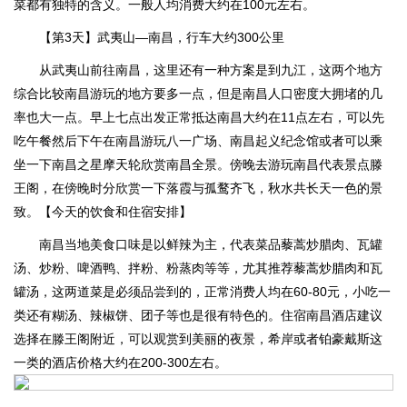
菜都有独特的含义。一般人均消费大约在100元左右。
【第3天】武夷山—南昌，行车大约300公里
从武夷山前往南昌，这里还有一种方案是到九江，这两个地方
综合比较南昌游玩的地方要多一点，但是南昌人口密度大拥堵的几
率也大一点。早上七点出发正常抵达南昌大约在11点左右，可以先
吃午餐然后下午在南昌游玩八一广场、南昌起义纪念馆或者可以乘
坐一下南昌之星摩天轮欣赏南昌全景。傍晚去游玩南昌代表景点滕
王阁，在傍晚时分欣赏一下落霞与孤鹜齐飞，秋水共长天一色的景
致。
【今天的饮食和住宿安排】
南昌当地美食口味是以鲜辣为主，代表菜品藜蒿炒腊肉、瓦罐
汤、炒粉、啤酒鸭、拌粉、粉蒸肉等等，尤其推荐藜蒿炒腊肉和瓦
罐汤，这两道菜是必须品尝到的，正常消费人均在60-80元，小吃一
类还有糊汤、辣椒饼、团子等也是很有特色的。住宿南昌酒店建议
选择在滕王阁附近，可以观赏到美丽的夜景，希岸或者铂豪戴斯这
一类的酒店价格大约在200-300左右。