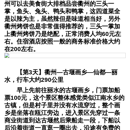
州可以去美食街大排档品尝衢州的三头一
掌，鱼头、兔头、鸭头和鸭掌，这四道菜全
是以辣为主，虽然辣但是味道相当好，另外
衢州烤饼也是非常值得推荐的，三头一掌加
上衢州烤饼乃是绝配，正常消费人均60元左
右。住宿酒店按照一般的商务标准价格大约
在200左右。
【第3天】衢州—古堰画乡—仙都—丽
水，行车大约290公里
早上先前往丽水的古堰画乡，门票加船
票100元，这个景区整体感觉类似江南水乡的
古镇，但是村子里并没有水流穿过，整个画
乡是坐落在瓯江旁边，进入景区先穿过一条
商业街道到达古堰然后乘船走一段，下船以
后沿着街道一直逛一圈出去，沿途有免费的