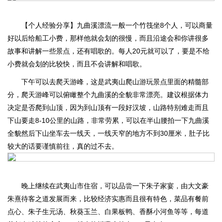
【个人经验分享】九曲溪漂流一般一个竹筏坐8个人，可以商量
好以后给船工小费，那样他就会划的很慢，而且沿途会和你讲很多
故事和讲解一些景点，还有唱歌的。每人20元就可以了，要是不给
小费就会划的比较快，而且不会讲解和唱歌。
下午可以去爬天游峰，这是武夷山爬山游玩景点里面的精髓部
分，爬天游峰可以俯瞰整个九曲溪的全貌非常漂亮。建议根据体力
决定是否爬到山顶，因为到山顶有一段好汉坡，山路特别难走而且
下山要走8-10公里的山路，非常劳累，可以在半山腰拍一下九曲溪
全貌然后下山坐车去一线天，一线天窄的地方不到30厘米，肚子比
较大的话要谨慎前往，真的过不去。
晚上继续在武夷山市住宿，可以品尝一下朱子家宴，由大文豪
朱熹待客之道发展而来，比较经济实惠而且很有特色，菜品有餐前
点心、朱子生元汤、秋葵玉兰、白果板鸭、香酥小河鱼等等，每道