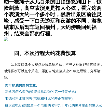
助一根绳子从几百米的山顶荡悠到山下，惊
险刺激，高空表演更是扣人心弦，看完这两
个表演大约一个多小时，然后出景区前往灵
峰，感受一下白天游玩和夜游的不同，游览
结束以后驾车返回福州，大约傍晚回到福
州，结束全部的行程。
四、本次行程大约花费预算
以上攻略凭个人观点经验总结所写，不当之处欢迎留言指正，
感觉喜欢可以点个关注。愿把自驾旅游从业21年之经验，分享诸
位。
您可能感兴趣的文章:
马廷强怎么瘸的(黎姿是马廷强的第一任妻子么)
韦德和科比谁厉害(韦德和科比的差距在哪里)
桃太郎电影(想知道一个电影的名字九十年代的鬼片里面的主人公