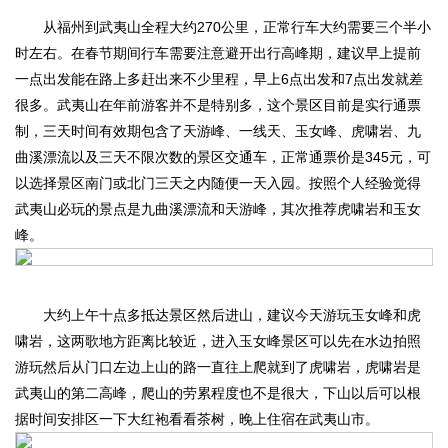
从福州到武夷山全程大约270公里，正常行车大约需要三个半小
时左右。在春节期间行车需要注意避开出行高峰期，建议早上提前
一点出发能在路上多赶出来不少里程，早上6点出发和7点出发就差
很多。武夷山在年前游客并不是特别多，这个景区目前是实行通票
制，三天时间有效期包含了天游峰、一线天、玉女峰、虎啸岩、九
曲溪漂流以及三天不限次数的景区交通车，正常通票价是345元，可
以选择景区南门或北门三天之内随便一天入园。按照个人经验觉得
武夷山必玩的景点是九曲溪漂流和天游峰，其次推荐虎啸岩和玉女
峰。
大约上午十点多抵达景区然后进山，建议今天游玩玉女峰和虎
啸岩，这两歌地方距离比较近，进入玉女峰景区可以先在水边拍照
游玩然后从门口左边上山的路一直往上爬就到了虎啸岩，虎啸岩是
武夷山的第二高峰，爬山的劳累程度也不是很大，下山以后可以根
据时间安排区一下大红袍看看茶树，晚上住宿在武夷山市。