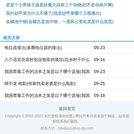
是是个小男孩主题是妖魔大战有三个动物还[不是动画片啊)
我叫赵甲第为什么不播了(我是赵甲第哪个卫视播出)
金鳞池中物(金鳞岂是池中物，一遇风云变化龙是什么意思)
相关文章
电位器接法(多圈电位器的接法)
09-23
八个适宜在农村创业致富的项目(在乡村干什么
09-16
能挣钱呢？在乡村都有哪些好的创业机遇)
我国禁毒工作的治本之策是以下哪个选项(我国
09-23
禁毒本质的治本之策)
狱中龙 电影(何家驹卖老婆是什么电影)
09-25
我国禁毒工作的治本之策是以下哪个选项(我国
09-18
禁毒工作的治本之策是哪几个)
返回首页
Copyright © 2002-2022 未经授权请勿转载 | 网站所有内容来源于网络，如有侵
权联系我们删除。
联系方式：haotuu1@vip.qq.com