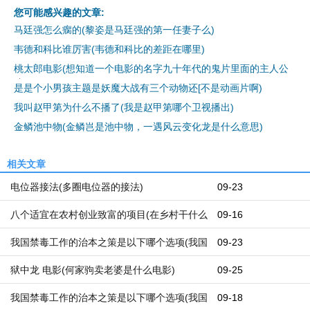
您可能感兴趣的文章:
马廷强怎么瘸的(黎姿是马廷强的第一任妻子么)
韦德和科比谁厉害(韦德和科比的差距在哪里)
桃太郎电影(想知道一个电影的名字九十年代的鬼片里面的主人公
是是个小男孩主题是妖魔大战有三个动物还[不是动画片啊)
我叫赵甲第为什么不播了(我是赵甲第哪个卫视播出)
金鳞池中物(金鳞岂是池中物，一遇风云变化龙是什么意思)
相关文章
电位器接法(多圈电位器的接法)
09-23
八个适宜在农村创业致富的项目(在乡村干什么
09-16
能挣钱呢？在乡村都有哪些好的创业机遇)
我国禁毒工作的治本之策是以下哪个选项(我国
09-23
禁毒本质的治本之策)
狱中龙 电影(何家驹卖老婆是什么电影)
09-25
我国禁毒工作的治本之策是以下哪个选项(我国
09-18