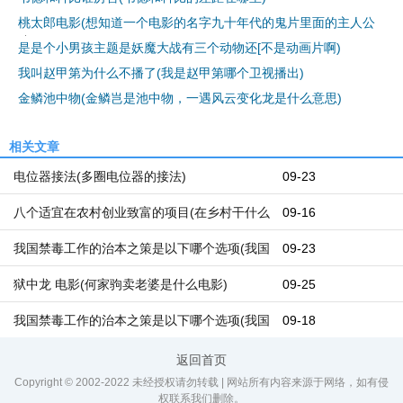
桃太郎电影(想知道一个电影的名字九十年代的鬼片里面的主人公
是是个小男孩主题是妖魔大战有三个动物还[不是动画片啊)
我叫赵甲第为什么不播了(我是赵甲第哪个卫视播出)
金鳞池中物(金鳞岂是池中物，一遇风云变化龙是什么意思)
相关文章
电位器接法(多圈电位器的接法)
09-23
八个适宜在农村创业致富的项目(在乡村干什么
09-16
能挣钱呢？在乡村都有哪些好的创业机遇)
我国禁毒工作的治本之策是以下哪个选项(我国
09-23
禁毒本质的治本之策)
狱中龙 电影(何家驹卖老婆是什么电影)
09-25
我国禁毒工作的治本之策是以下哪个选项(我国
09-18
禁毒工作的治本之策是哪几个)
返回首页
Copyright © 2002-2022 未经授权请勿转载 | 网站所有内容来源于网络，如有侵
权联系我们删除。