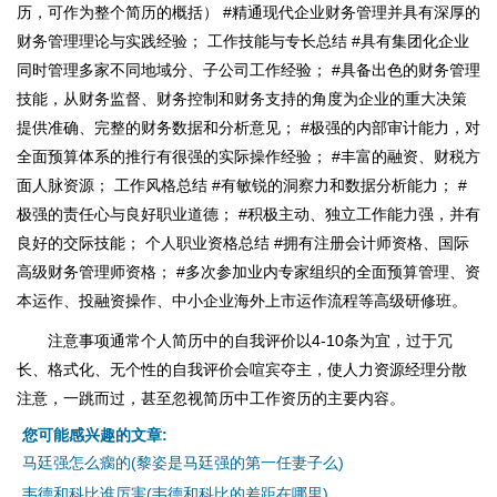
历，可作为整个简历的概括） #精通现代企业财务管理并具有深厚的
财务管理理论与实践经验； 工作技能与专长总结 #具有集团化企业
同时管理多家不同地域分、子公司工作经验； #具备出色的财务管理
技能，从财务监督、财务控制和财务支持的角度为企业的重大决策
提供准确、完整的财务数据和分析意见； #极强的内部审计能力，对
全面预算体系的推行有很强的实际操作经验； #丰富的融资、财税方
面人脉资源； 工作风格总结 #有敏锐的洞察力和数据分析能力； #
极强的责任心与良好职业道德； #积极主动、独立工作能力强，并有
良好的交际技能； 个人职业资格总结 #拥有注册会计师资格、国际
高级财务管理师资格； #多次参加业内专家组织的全面预算管理、资
本运作、投融资操作、中小企业海外上市运作流程等高级研修班。
注意事项通常个人简历中的自我评价以4-10条为宜，过于冗
长、格式化、无个性的自我评价会喧宾夺主，使人力资源经理分散
注意，一跳而过，甚至忽视简历中工作资历的主要内容。
您可能感兴趣的文章:
马廷强怎么瘸的(黎姿是马廷强的第一任妻子么)
韦德和科比谁厉害(韦德和科比的差距在哪里)