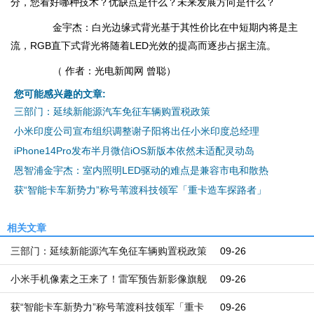
分，您看好哪种技术？优缺点是什么？未来发展方向是什么？
金宇杰：白光边缘式背光基于其性价比在中短期内将是主
流，RGB直下式背光将随着LED光效的提高而逐步占据主流。
（ 作者：光电新闻网 曾聪）
您可能感兴趣的文章:
三部门：延续新能源汽车免征车辆购置税政策
小米印度公司宣布组织调整谢子阳将出任小米印度总经理
iPhone14Pro发布半月微信iOS新版本依然未适配灵动岛
恩智浦金宇杰：室内照明LED驱动的难点是兼容市电和散热
获“智能卡车新势力”称号苇渡科技领军「重卡造车探路者」
相关文章
三部门：延续新能源汽车免征车辆购置税政策
09-26
小米手机像素之王来了！雷军预告新影像旗舰
09-26
即将登场
获“智能卡车新势力”称号苇渡科技领军「重卡
09-26