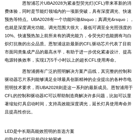
恩智浦芯片UBA2028为紧凑型荧光灯(CFL)带来革新的消
费体验，同时是节能灯领域内的一项新突破，具有深度调光、快速
预热等特点。UBA2028有一个功能叫做&lsquo；真调光&rsquo；，
也就是深度调光功能。调光范围大很大，最低可调至全光照强度的
10%。快速预热加上前所未有的调光能力，令荧光灯也能拥有与白
炽灯抗衡的出众品质。恩智浦这款最新的CFL驱动芯片代表了目前
市面同类集成产品的最高水平，有助于进一步优化紧凑设计、提高
电源转换效率，实现1万5千小时以上的超长CFL使用寿命。
恩智浦拥有广泛的照明解决方案产品线，其完整的控制和
驱动器芯片系列能够满足全球最具创新精神的企业提出的各种市电
照明技术要求，而UBA2028则是这一系列的最新成员。恩智浦用于
CFL的控制和驱动器IC可以帮助制造商解决许多问题，比如可以显
著缩短灯具启动时间，支持高效能深度调光，延长灯具使用寿命并
且提高性价比。
LED是中长期高能效照明的首选方案
但取代白炽灯目前仍比较困难