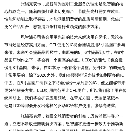
张锡亮表示，恩智浦为照明工业服务的理念是恩智浦的核
心战略之一。随着白炽灯退出历史舞台，节能荧光灯需要在质量、
性能和功能上取得突破，才能满足消费者的品质照明预期。凭借广
泛的产品组合，恩智浦力争打造行业领先的解决方案。
恩智浦公司将会用更先进的技术来解决用户需求，无论在
节能还是经济实用方面。CFL使用的IC将会陆续启用8寸晶圆厂参与
来做。未来将会提高晶圆尺寸，由原先的5、6寸提高到8寸，在8寸
晶圆厂制作之下，将会有一个更高的起点。LED灯的驱动IC也会慢
慢用8寸晶圆厂来做。在IC本身上会有这个调整。另外CFL的调光是
非常重要的，除了2028之外，我们会慢慢把调光技术加到更多的IC
中去。在8寸晶圆厂制作之下将会推出一系列新的IC，使之能够带来
更好的解决方案。LED灯用的范围比CFL更广，所以我们除了用在传
统照明上，我们将会扩宽应用领域，在背光方面，无论是笔记本，
还是LCD等都会开发出这样的驱动IC给客户使用。张锡亮透露。
张锡亮表示，着眼全球消费者的利益，恩智浦愿与客户一
道，立志不断改进照明解决方案，恩智浦将更进一步致力于推动新