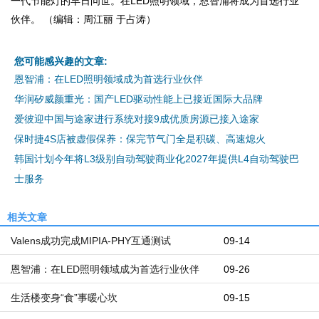
一代节能灯的早日问世。在LED照明领域，恩智浦将成为首选行业
伙伴。 （编辑：周江丽 于占涛）
您可能感兴趣的文章:
恩智浦：在LED照明领域成为首选行业伙伴
华润矽威颜重光：国产LED驱动性能上已接近国际大品牌
爱彼迎中国与途家进行系统对接9成优质房源已接入途家
保时捷4S店被虚假保养：保完节气门全是积碳、高速熄火
韩国计划今年将L3级别自动驾驶商业化2027年提供L4自动驾驶巴
士服务
相关文章
Valens成功完成MIPIA-PHY互通测试
09-14
恩智浦：在LED照明领域成为首选行业伙伴
09-26
生活楼变身“食”事暖心坎
09-15