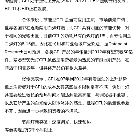
降趋势，CFL处于强劲上升期(2007- 2012)，LED 照明开始发展，
HF-TL和HID正在发展。
总体来说，节能型CFL是当前应用主流，市场前景广阔，
世界各国都在逐渐禁用白炽灯泡，而CFL具有明显的节能优势，对
于相同的光输出量，目前CFL的功耗只有白炽灯的1/5，而寿命则是
白炽灯的8-15倍。因此在民用和商业领域广受欢迎。据Datapoint
Research公司预测，各类CFL产品的年销量到2012年有望突破50亿
件。紧凑型荧光灯CFL虽然是消费者最为熟悉的节能照明产品，在
商店中销售多年，但具体产品仍有很大差异。
张锡亮表示，CFL在07年到2012年有着强劲的上升趋势，
但是消费者对于CFL的成本及其某些技术限制常有不满，例如：灯
具需要经过较长的预热时间才能达到最高亮度，与调光器不兼容，
以及它所产生的白光给人以冷冰冰的感觉。低端CFL的质量也参差
不齐，因而进一步导致消费者的不满意。
节能灯新突破！深度调光、快速预热
寿命实现1万5千小时以上