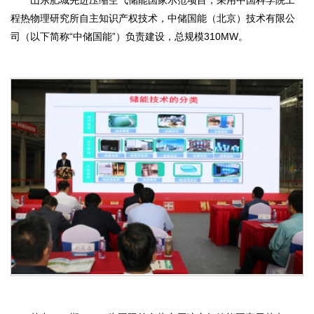
山东肥城先进压缩空气储能国家示范项目，采用中国科学院工
程热物理研究所自主知识产权技术，中储国能（北京）技术有限公
司（以下简称“中储国能”）负责建设，总规模310MW。