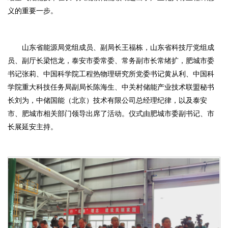
义的重要一步。
山东省能源局党组成员、副局长王福栋，山东省科技厅党组成
员、副厅长梁恺龙，泰安市委常委、常务副市长常绪扩，肥城市委
书记张莉、中国科学院工程热物理研究所党委书记黄从利、中国科
学院重大科技任务局副局长陈海生、中关村储能产业技术联盟秘书
长刘为，中储国能（北京）技术有限公司总经理纪律，以及泰安
市、肥城市相关部门领导出席了活动。仪式由肥城市委副书记、市
长展延安主持。