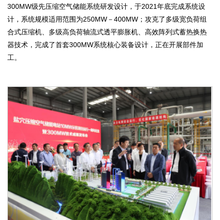
300MW级先压缩空气储能系统研发设计，于2021年底完成系统设
计，系统规模适用范围为250MW－400MW；攻克了多级宽负荷组
合式压缩机、多级高负荷轴流式透平膨胀机、高效阵列式蓄热换热
器技术，完成了首套300MW系统核心装备设计，正在开展部件加
工。