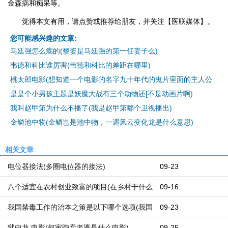
金森病和痴呆等。
觉得本文有用，请点赞或推荐给朋友，并关注【医联媒体】。
您可能感兴趣的文章:
马廷强怎么瘸的(黎姿是马廷强的第一任妻子么)
韦德和科比谁厉害(韦德和科比的差距在哪里)
桃太郎电影(想知道一个电影的名字九十年代的鬼片里面的主人公
是是个小男孩主题是妖魔大战有三个动物还[不是动画片啊)
我叫赵甲第为什么不播了(我是赵甲第哪个卫视播出)
金鳞池中物(金鳞岂是池中物，一遇风云变化龙是什么意思)
相关文章
电位器接法(多圈电位器的接法)
09-23
八个适宜在农村创业致富的项目(在乡村干什么
09-16
能挣钱呢？在乡村都有哪些好的创业机遇)
我国禁毒工作的治本之策是以下哪个选项(我国
09-23
禁毒本质的治本之策)
狱中龙 电影(何家驹卖老婆是什么电影)
09-25