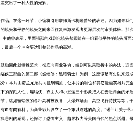
反差突出了一种人性的光辉。
影作品。在这一环节，小编将引用詹姆斯卡梅隆曾经的表述。因为如果我
力的镜头和平静的镜头之间来回往复来激发观者更深层次的审美体验。那
》中他曾表示，里面强烈的戏剧化镜头都跟随在一组看似平静的镜头后面
的，最后一个冲突要达到整部作品的高潮。
不鼓励因此就牺牲艺术，彻底向商业妥协，编剧可以采取折中的办法，适
蝙蝠侠三部曲的第二部《蝙蝠侠：黑暗骑士》为例，这应该是有史以来最
的高分）本片由诺兰兄弟共同担纲编剧，让本片的咖位和其它漫画英雄片完
衣下的深刻人性，蝙蝠侠、双面人和小丑这三个形象把人在善恶两面的矛
情节，诸如蝙蝠侠的各种高科技设备，大爆炸场面，高空飞行特技等等，
有血有肉有料，为商业影片设立了一个难以逾越的高度。“诺兰让关于艺
古典悲剧的感觉，还探讨了恐怖主义、越界权力等美国当代的热点话题。