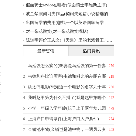
假面骑士revice在哪看(假面骑士李维斯主演)
波兰禁演契诃夫作品(契诃夫短篇小说精选的创作背景)
出国留学的费用(想找一个以英语国家留学，一年的费用大概五六万的样子，有什么推荐吗)
别
对一朵花微笑(对一朵花微笑概括)
出
陈道明评价王志文(《天道》里的老戏骨王志文，你怎么评价他的演技)
热门资讯
最新资讯
源
马廷强怎么瘸的(黎姿是马廷强的第一任妻
1
279
整
韦德和科比谁厉害(韦德和科比的差距在哪
2
219
就
桃太郎电影(想知道一个电影的名字九十年
3
230
涛
我叫赵甲第为什么不播了(我是赵甲第哪个
4
242
小学一年级入学年龄(孩子上了两年幼儿园
5
479
上海户口申请条件(上海户口入户条件)
6
274
偶
金鳞池中物(金鳞岂是池中物，一遇风云变
7
258