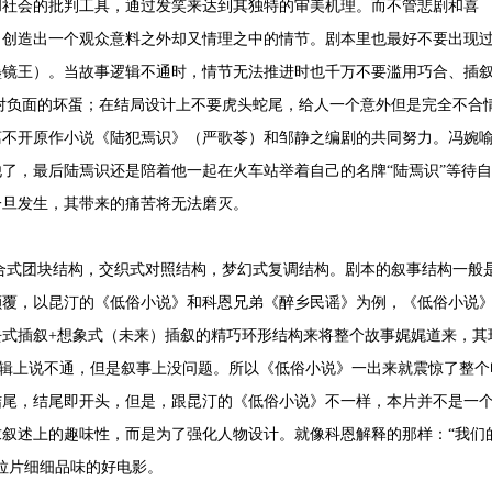
和社会的批判工具，通过发笑来达到其独特的审美机理。而不管悲剧和喜
，创造出一个观众意料之外却又情理之中的情节。剧本里也最好不要出现
墨镜王）。当故事逻辑不通时，情节无法推进时也千万不要滥用巧合、插
对负面的坏蛋；在结局设计上不要虎头蛇尾，给人一个意外但是完全不合
离不开原作小说《陆犯焉识》（严歌苓）和邹静之编剧的共同努力。冯婉
了，最后陆焉识还是陪着他一起在火车站举着自己的名牌“陆焉识”等待自
一旦发生，其带来的痛苦将无法磨灭。
合式团块结构，交织式对照结构，梦幻式复调结构。剧本的叙事结构一般
颠覆，以昆汀的《低俗小说》和科恩兄弟《醉乡民谣》为例，《低俗小说
式插叙+想象式（未来）插叙的精巧环形结构来将整个故事娓娓道来，其
影逻辑上说不通，但是叙事上没问题。所以《低俗小说》一出来就震惊了整个
结尾，结尾即开头，但是，跟昆汀的《低俗小说》不一样，本片并不是一
叙述上的趣味性，而是为了强化人物设计。就像科恩解释的那样：“我们
拉片细细品味的好电影。