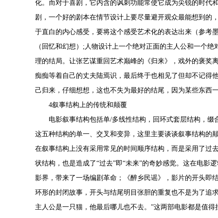
化。而对于喜剧，它内含的讽刺功能常使它成为尖锐的时代
剧，一个好的剧本在情节设计上要尽量避开观众最能想到的
于直白的内心感受，要将这个感受艺术化的表达出来（参考
（回忆和幻想）;人物设计上一个绝对正面的主人公和一个绝
理的结局。让张艺谋重回艺术巅峰的《归来》，戏外的褒奖
痴痴等着自己的丈夫陆焉识，最后终于也相见了但却不记得他
己归来，仔细想想，这也不失为最好的结尾，因为某些东西
4叙事结构上的传统和颠覆
电影叙事结构包括单/多线性结构，回环式套层结构，缀
这五种结构的单一、交叉和变异，这里主要谈谈叙事结构的
在叙事结构上没有采用常见的时间顺序结构，而是采用了过去
状结构，也是造成了“过去”即“未来”的奇妙感觉。这在电
影界，带来了一场编剧革命；《醉乡民谣》，影片的开头即
环形的封闭故事，开头与结尾明目张胆的重复也不是为了追求
主人公是一只猫，他最后哪儿也不去。”这两部电影都是值得