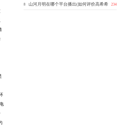
山河月明在哪个平台播出(如何评价高希希
8
234
过
叙
情
喻
是
》
环
电
个
的