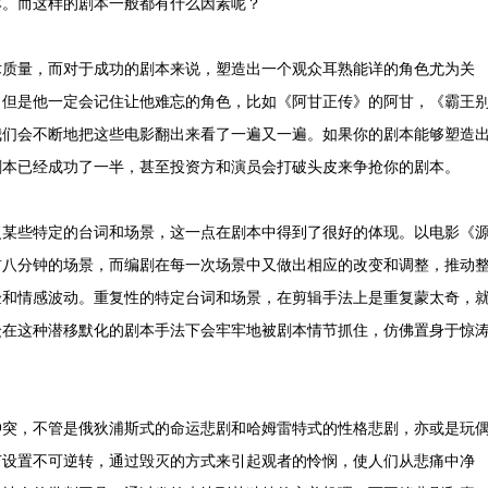
本。而这样的剧本一般都有什么因素呢？
术质量，而对于成功的剧本来说，塑造出一个观众耳熟能详的角色尤为关
，但是他一定会记住让他难忘的角色，比如《阿甘正传》的阿甘，《霸王
我们会不断地把这些电影翻出来看了一遍又一遍。如果你的剧本能够塑造
剧本已经成功了一半，甚至投资方和演员会打破头皮来争抢你的剧本。
复某些特定的台词和场景，这一点在剧本中得到了很好的体现。以电影《
前八分钟的场景，而编剧在每一次场景中又做出相应的改变和调整，推动
验和情感波动。重复性的特定台词和场景，在剪辑手法上是重复蒙太奇，
众在这种潜移默化的剧本手法下会牢牢地被剧本情节抓住，仿佛置身于惊
冲突，不管是俄狄浦斯式的命运悲剧和哈姆雷特式的性格悲剧，亦或是玩
节设置不可逆转，通过毁灭的方式来引起观者的怜悯，使人们从悲痛中净