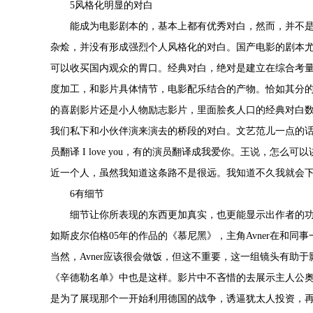
5风格化明显的对白
能成为电影剧本的，基本上都有优秀对白，然而，并不
杂烩，并没有形成强烈个人风格化的对白。国产电影的剧本
可以收买国内观众的胃口。经典对白，绝对是建立在综合考
度加工，和影片具体情节，电影配乐结合的产物。恰如其分
的喜剧影片还是小人物励志影片，里面脍炙人口的经典对白
我们私下和小伙伴演来演去的桥段的对白。文艺范儿一点的
员翻译 I love you，有的演员翻译成我爱你。王说，怎
近一个人，虽然我知道这条路不是很远。我知道不久我就会下
6有细节
细节让你所表现的东西更加真实，也更能显示出作者的
如斯皮尔伯格05年的作品的《慕尼黑》，主角Avner在和
当然，Avner应该很会做饭，但这不重要，这一组镜头有助
《辛德勒名单》中也是这样。影片中不吝惜的去展示主人公奥
是为了展现那个一开始利用德国的战争，诱逼犹太人投资，