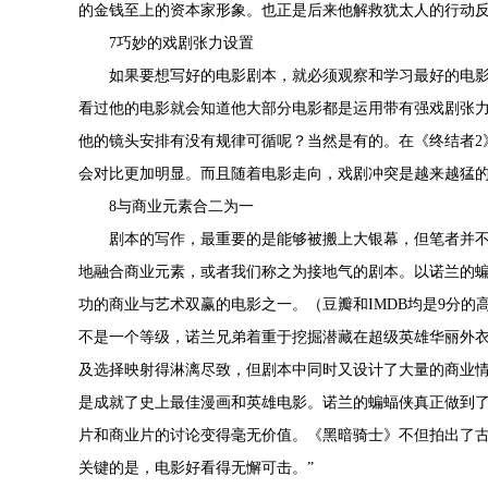
的金钱至上的资本家形象。也正是后来他解救犹太人的行动
7巧妙的戏剧张力设置
如果要想写好的电影剧本，就必须观察和学习最好的电
看过他的电影就会知道他大部分电影都是运用带有强戏剧张
他的镜头安排有没有规律可循呢？当然是有的。在《终结者2
会对比更加明显。而且随着电影走向，戏剧冲突是越来越猛
8与商业元素合二为一
剧本的写作，最重要的是能够被搬上大银幕，但笔者并
地融合商业元素，或者我们称之为接地气的剧本。以诺兰的
功的商业与艺术双赢的电影之一。（豆瓣和IMDB均是9分
不是一个等级，诺兰兄弟着重于挖掘潜藏在超级英雄华丽外
及选择映射得淋漓尽致，但剧本中同时又设计了大量的商业
是成就了史上最佳漫画和英雄电影。诺兰的蝙蝠侠真正做到了
片和商业片的讨论变得毫无价值。《黑暗骑士》不但拍出了
关键的是，电影好看得无懈可击。”