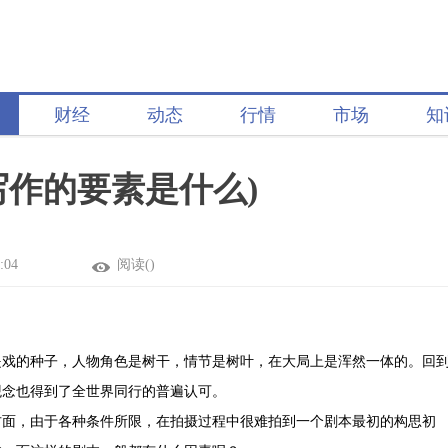
财经
动态
行情
市场
知
写作的要素是什么)
:04
阅读(
)
是戏的种子，人物角色是树干，情节是树叶，在大局上是浑然一体的。回
观念也得到了全世界同行的普遍认可。
方面，由于各种条件所限，在拍摄过程中很难拍到一个剧本最初的构思初