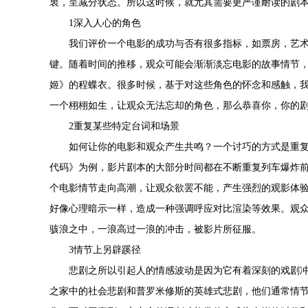
衷，呈减分状态。所以这时候，就尤其需要更严谨耐读的剧
1深入人心的角色
我们评价一个电影的成功与否有很多指标，如票房，艺
键。随着时间的推移，观众可能会渐渐淡忘电影的故事情节
姬》的程蝶衣。很多时候，基于对这些角色的怀念和感触，
一个栩栩如生，让观众无法忘却的角色，那么恭喜你，你的
2重复某些特定台词和场景
如何让你的电影和观众产生共鸣？一个讨巧的方式是重
代码》为例，影片剧本的大部分时间都在不断重复列车爆炸
个电影情节走向高潮，让观众欲罢不能，产生强烈的观影体
好像心理暗示一样，造成一种强调呼应对比渲染等效果。观
骇浪之中，一浪高过一浪的冲击，被影片所征服。
3情节上另辟蹊径
悲剧之所以引起人的情感波动是因为它有着深刻的戏剧
之家中的社会悲剧和普罗米修斯的英雄式悲剧，他们通常情