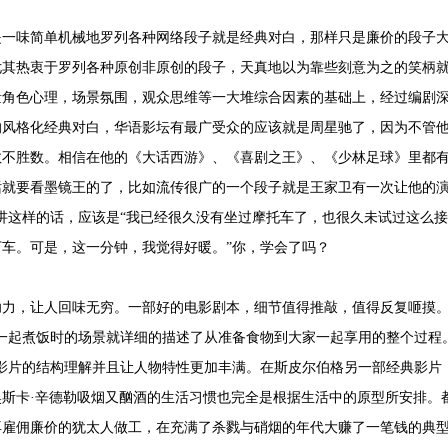
是一味简单机械地罗列各种网络段子就是经典对白，那样只是廉价的段子
尤其热衷于罗列各种原创非原创的段子，天真地以为靠些刻意为之的笑柄
量角色心理，场景氛围，观众思维等一大堆综合因素的基础上，经过编剧
的风格化经典对白，华语影坛有最广受众的应该就是周星驰了，因为不管
数不胜数。相信在他的《大话西游》、《喜剧之王》、《少林足球》里都
话就要看墨镜王的了，比如流传很广的一个段子就是王家卫有一次让他的
么可以讲这样的话，应该是“我已经很久没有坐过摩托车了，也很久未试过这么接
车。可是，这一分钟，我觉得好暖。”你，学会了吗？
功力，让人回味无穷。一部好的电影剧本，细节值得推敲，值得反复咂摸
同事一起煮饭时的场景就详细的描述了从准备食物到大家一起享用的整个过程
于影片的结构理解并且让人物特性更加丰满。在斯皮尔伯格另一部经典影片
斯卡·辛德勒吸烟又酗酒的生活习惯也完全是根据生活中的原型所安排。
再雇佣廉价的犹太人做工，在充满了杀戮与硝烟的年代大赚了一笔钱的典