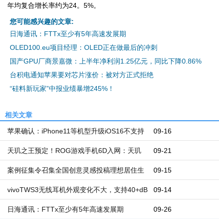
年均复合增长率约为24。5%。
您可能感兴趣的文章:
日海通讯：FTTx至少有5年高速发展期
OLED100.eu项目经理：OLED正在做最后的冲刺
国产GPU厂商景嘉微：上半年净利润1.25亿元，同比下降0.86%
台积电通知苹果要对芯片涨价：被对方正式拒绝
“硅料新玩家”中报业绩暴增245%！
相关文章
苹果确认：iPhone11等机型升级iOS16不支持
09-16
电量百分比显示
天玑之王预定！ROG游戏手机6D入网：天玑
09-21
9000+加持
案例征集令召集全国创意灵感投稿理想居住生
09-15
活
vivoTWS3无线耳机外观变化不大，支持40+dB
09-14
超宽频主动降噪
日海通讯：FTTx至少有5年高速发展期
09-26