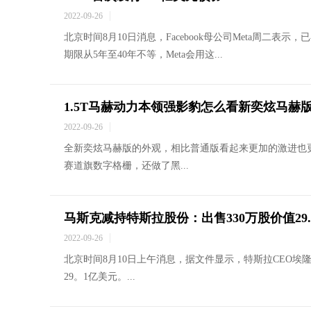
2022-09-26
北京时间8月10日消息，Facebook母公司Meta周二表
期限从5年至40年不等，Meta会用这...
1.5T马赫动力本领强影豹怎么看新奕炫马赫
2022-09-26
全新奕炫马赫版的外观，相比普通版看起来更加的激进也
赛道旗数字格栅，还做了黑...
马斯克减持特斯拉股份：出售330万股价值29
2022-09-26
北京时间8月10日上午消息，据文件显示，特斯拉CEO埃
29。1亿美元。...