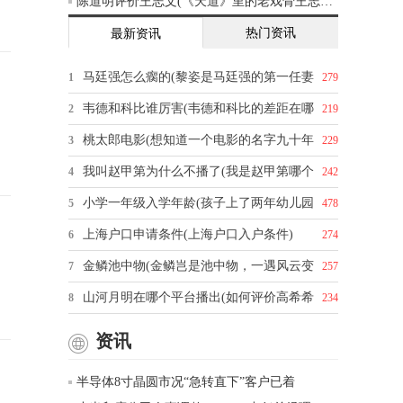
陈道明评价王志文(《天道》里的老戏骨王志文，你怎么评价他的演技)
热门资讯
最新资讯
马廷强怎么瘸的(黎姿是马廷强的第一任妻
1
279
韦德和科比谁厉害(韦德和科比的差距在哪
2
219
桃太郎电影(想知道一个电影的名字九十年
3
229
我叫赵甲第为什么不播了(我是赵甲第哪个
4
242
小学一年级入学年龄(孩子上了两年幼儿园
5
478
上海户口申请条件(上海户口入户条件)
6
274
金鳞池中物(金鳞岂是池中物，一遇风云变
7
257
山河月明在哪个平台播出(如何评价高希希
8
234
资讯
半导体8寸晶圆市况“急转直下”客户已着