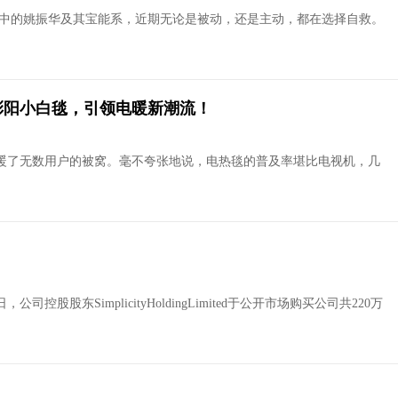
摇中的姚振华及其宝能系，近期无论是被动，还是主动，都在选择自救。
彩阳小白毯，引领电暖新潮流！
暖了无数用户的被窝。毫不夸张地说，电热毯的普及率堪比电视机，几
控股股东SimplicityHoldingLimited于公开市场购买公司共220万