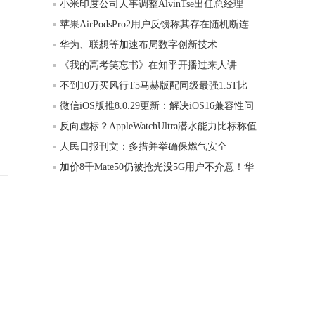
小米印度公司人事调整AlvinTse出任总经理
苹果AirPodsPro2用户反馈称其存在随机断连
华为、联想等加速布局数字创新技术
《我的高考笑忘书》在知乎开播过来人讲
不到10万买风行T5马赫版配同级最强1.5T比
微信iOS版推8.0.29更新：解决iOS16兼容性问
反向虚标？AppleWatchUltra潜水能力比标称值
人民日报刊文：多措并举确保燃气安全
加价8千Mate50仍被抢光没5G用户不介意！华