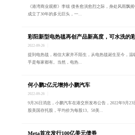
《港湾商业观察》李镭 债务愈演愈烈之际，身处风雨飘
成立了30年的多元巨头，一...
彩阳新型电热毯再创产品新高度，可水洗的
2022-09-26
提到电热毯，相信大家并不陌生，从电热毯诞生至今，温
乎是每家都有。当然，电热...
何小鹏2亿元增持小鹏汽车
2022-09-26
9月26日消息，小鹏汽车在港交所发布公告，2022年9月23日，公司
股美国存托股，平均价为每股13。58美...
Meta首次发行100亿美元债券