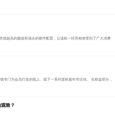
old，其凭借超高的颜值和顶尖的硬件配置，让该机一经亮相便受到了广大消费
宝天猫专门为会员打造的线上、线下一系列宠粉嘉年华活动。 在权益部分，
的观致？