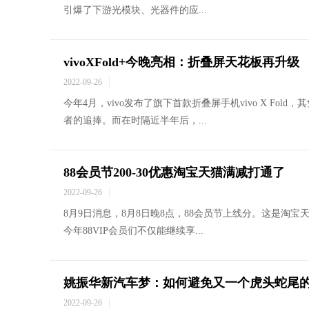
引爆了下游光模块、光器件的应...
vivoXFold+今晚亮相：折叠屏天花板再升级
2022-09-26
今年4月，vivo发布了旗下首款折叠屏手机vivo X F
者的追捧。而在时隔近半年后，...
88会员节200-30优惠淘宝天猫满减打通了
2022-09-26
8月9日消息，8月8日晚8点，88会员节上线分。这是淘
今年88VIP会员们不仅能继续享...
姚振华新汽车梦：如何避免又一个虎头蛇尾
2022-09-26