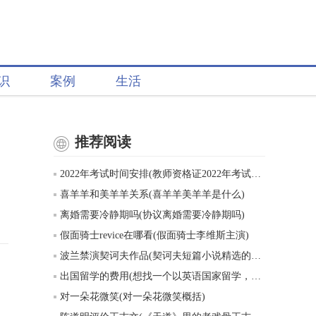
识
案例
生活
推荐阅读
2022年考试时间安排(教师资格证2022年考试时间表)
喜羊羊和美羊羊关系(喜羊羊美羊羊是什么)
离婚需要冷静期吗(协议离婚需要冷静期吗)
假面骑士revice在哪看(假面骑士李维斯主演)
波兰禁演契诃夫作品(契诃夫短篇小说精选的创作背景)
出国留学的费用(想找一个以英语国家留学，一年的费用大概五六万的样子，有什么推荐吗)
对一朵花微笑(对一朵花微笑概括)