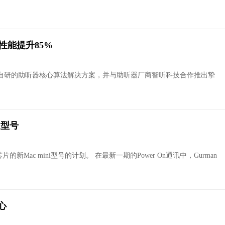
键性能提升85%
完全自研的助听器核心算法解决方案，并与助听器厂商智听科技合作推出挚
i型号
片的新Mac mini型号的计划。 在最新一期的Power On通讯中，Gurman
心