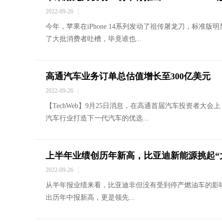
2022-09-26
今年，苹果在iPhone 14系列发动了祖传屠龙刀，标准
了大批消费者吐槽，毕竟谁也...
高通汽车业务订单总估值增长至300亿美元
2022-09-26
【TechWeb】9月25日消息，在高通首届汽车投资者大
汽车行业打造下一代汽车的优选...
上半年业绩创历年新高，比亚迪新能源挑起“
2022-09-26
从半年报业绩来看，比亚迪非但没有受到停产燃油车的影
出历年中报新高，更是领先...