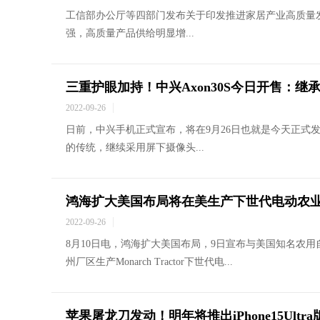
工信部办公厅等四部门发布关于印发推进家居产业高质量发
强，高质量产品供给明显增...
三重护眼加持！中兴Axon30S今日开售：继
2022-09-26
日前，中兴手机正式宣布，将在9月26日也就是今天正式发
的传统，继续采用屏下摄像头...
鸿海扩大美国布局将在美生产下世代电动农
2022-09-26
8月10日电，鸿海扩大美国布局，9日宣布与美国知名农用自驾
州厂区生产Monarch Tractor下世代电...
苹果屠龙刀发动！明年将推出iPhone15Ultr