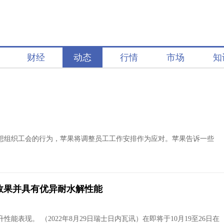
财经
动态
行情
市场
知
工想组织工会的行为，苹果将调整员工工作安排作为应对。苹果告诉一些
焊接效果并具有优异耐水解性能
表现。 （2022年8月29日瑞士日内瓦讯）在即将于10月19至26日在