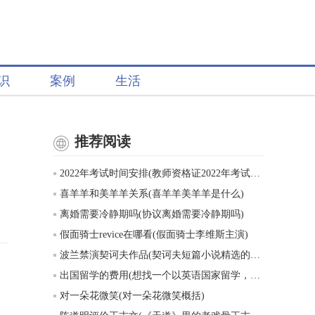
识
案例
生活
推荐阅读
2022年考试时间安排(教师资格证2022年考试时间表)
喜羊羊和美羊羊关系(喜羊羊美羊羊是什么)
离婚需要冷静期吗(协议离婚需要冷静期吗)
假面骑士revice在哪看(假面骑士李维斯主演)
波兰禁演契诃夫作品(契诃夫短篇小说精选的创作背景)
出国留学的费用(想找一个以英语国家留学，一年的费用大概五六万的样子，有什么推荐吗)
对一朵花微笑(对一朵花微笑概括)