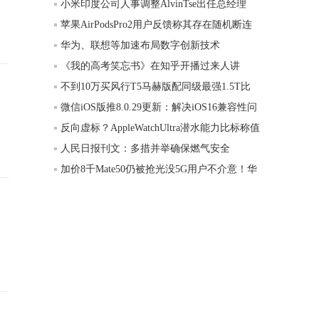
小米印度公司人事调整AlvinTse出任总经理
苹果AirPodsPro2用户反馈称其存在随机断连
华为、联想等加速布局数字创新技术
《我的高考笑忘书》在知乎开播过来人讲
不到10万买风行T5马赫版配同级最强1.5T比
微信iOS版推8.0.29更新：解决iOS16兼容性问
反向虚标？AppleWatchUltra潜水能力比标称值
人民日报刊文：多措并举确保燃气安全
加价8千Mate50仍被抢光没5G用户不介意！华