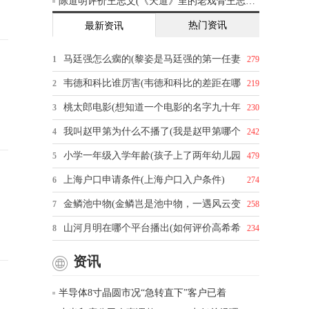
陈道明评价王志文(《天道》里的老戏骨王志文，你怎么评价他的演技)
热门资讯
最新资讯
马廷强怎么瘸的(黎姿是马廷强的第一任妻
1
279
韦德和科比谁厉害(韦德和科比的差距在哪
2
219
桃太郎电影(想知道一个电影的名字九十年
3
230
我叫赵甲第为什么不播了(我是赵甲第哪个
4
242
小学一年级入学年龄(孩子上了两年幼儿园
5
479
上海户口申请条件(上海户口入户条件)
6
274
金鳞池中物(金鳞岂是池中物，一遇风云变
7
258
山河月明在哪个平台播出(如何评价高希希
8
234
资讯
半导体8寸晶圆市况“急转直下”客户已着