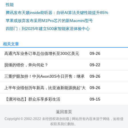
性能
腾讯发布天籁inside助听器：自研AI算法关键性能提升85%
苹果或放弃发布采用M1Pro芯片的新Macmini型号
四部门：到2025年建立500家智能家居体验中心
相关文章
高通汽车业务订单总估值增长至300亿美元
09-26
脱缰的锂价，奔向何处？
09-22
三重护眼加持！中兴Axon30S今日开售：继承
09-26
屏下前摄传统
上半年业绩创历年新高，比亚迪新能源挑起“大
09-26
梁”
【瀍河动态】群众乐享多彩生活
09-15
返回首页
Copyright © 2002-2022 未经授权请勿转载 | 网站所有内容来源于网络，如有侵
权联系我们删除。