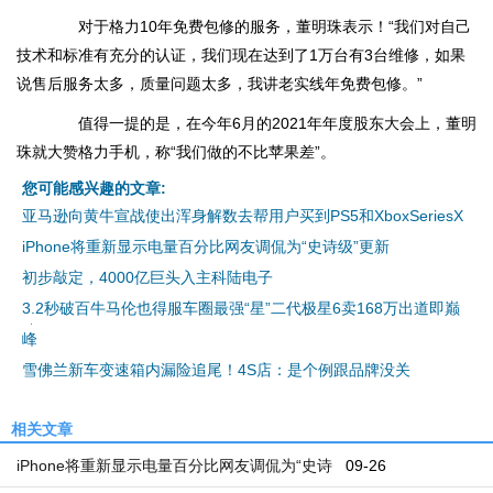
对于格力10年免费包修的服务，董明珠表示！“我们对自己
技术和标准有充分的认证，我们现在达到了1万台有3台维修，如果
说售后服务太多，质量问题太多，我讲老实线年免费包修。”
值得一提的是，在今年6月的2021年年度股东大会上，董明
珠就大赞格力手机，称“我们做的不比苹果差”。
您可能感兴趣的文章:
亚马逊向黄牛宣战使出浑身解数去帮用户买到PS5和XboxSeriesX
iPhone将重新显示电量百分比网友调侃为“史诗级”更新
初步敲定，4000亿巨头入主科陆电子
3.2秒破百牛马伦也得服车圈最强“星”二代极星6卖168万出道即巅
峰
雪佛兰新车变速箱内漏险追尾！4S店：是个例跟品牌没关
相关文章
iPhone将重新显示电量百分比网友调侃为“史诗
09-26