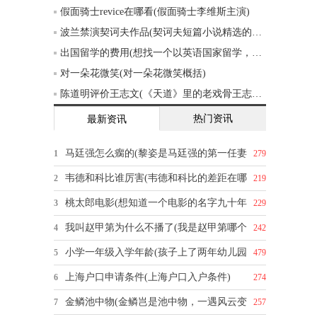
假面骑士revice在哪看(假面骑士李维斯主演)
波兰禁演契诃夫作品(契诃夫短篇小说精选的创作背景)
出国留学的费用(想找一个以英语国家留学，一年的费用大概五六万的样子，有什么推荐吗)
对一朵花微笑(对一朵花微笑概括)
陈道明评价王志文(《天道》里的老戏骨王志文，你怎么评价他的演技)
热门资讯
最新资讯
马廷强怎么瘸的(黎姿是马廷强的第一任妻
1
279
韦德和科比谁厉害(韦德和科比的差距在哪
2
219
桃太郎电影(想知道一个电影的名字九十年
3
229
我叫赵甲第为什么不播了(我是赵甲第哪个
4
242
小学一年级入学年龄(孩子上了两年幼儿园
5
479
上海户口申请条件(上海户口入户条件)
6
274
金鳞池中物(金鳞岂是池中物，一遇风云变
7
257