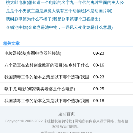
桃太郎电影(想知道一个电影的名字九十年代的鬼片里面的主人公
是是个小男孩主题是妖魔大战有三个动物还[不是动画片啊)
我叫赵甲第为什么不播了(我是赵甲第哪个卫视播出)
金鳞池中物(金鳞岂是池中物，一遇风云变化龙是什么意思)
相关文章
电位器接法(多圈电位器的接法)
09-23
八个适宜在农村创业致富的项目(在乡村干什么
09-16
能挣钱呢？在乡村都有哪些好的创业机遇)
我国禁毒工作的治本之策是以下哪个选项(我国
09-23
禁毒本质的治本之策)
狱中龙 电影(何家驹卖老婆是什么电影)
09-25
我国禁毒工作的治本之策是以下哪个选项(我国
09-18
禁毒工作的治本之策是哪几个)
返回首页
Copyright © 2002-2022 未经授权请勿转载 | 网站所有内容来源于网络，如有侵
权联系我们删除。