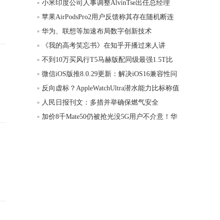
小米印度公司人事调整AlvinTse出任总经理
苹果AirPodsPro2用户反馈称其存在随机断连
华为、联想等加速布局数字创新技术
《我的高考笑忘书》在知乎开播过来人讲
不到10万买风行T5马赫版配同级最强1.5T比
微信iOS版推8.0.29更新：解决iOS16兼容性问
反向虚标？AppleWatchUltra潜水能力比标称值
人民日报刊文：多措并举确保燃气安全
加价8千Mate50仍被抢光没5G用户不介意！华