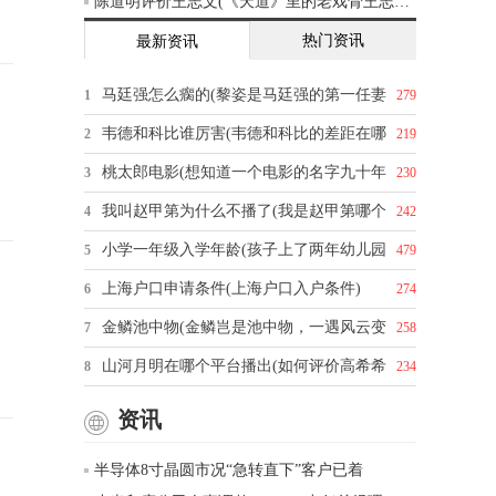
陈道明评价王志文(《天道》里的老戏骨王志文，你怎么评价他的演技)
热门资讯
最新资讯
马廷强怎么瘸的(黎姿是马廷强的第一任妻
1
279
韦德和科比谁厉害(韦德和科比的差距在哪
2
219
桃太郎电影(想知道一个电影的名字九十年
3
230
我叫赵甲第为什么不播了(我是赵甲第哪个
4
242
小学一年级入学年龄(孩子上了两年幼儿园
5
479
上海户口申请条件(上海户口入户条件)
6
274
金鳞池中物(金鳞岂是池中物，一遇风云变
7
258
山河月明在哪个平台播出(如何评价高希希
8
234
资讯
半导体8寸晶圆市况“急转直下”客户已着