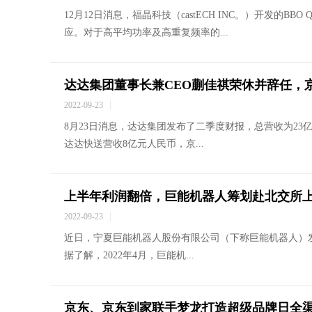
12月12日消息，福晶科技（castECH INC。）开发的
应。对于高平均功率及高重复频率的...
达达集团董事长兼CEO蒯佳祺荣休并辞任，
2022-09-23
8月23日消息，达达集团发布了二季度财报，总营收为23
达达快送营收8亿元人民币，京...
上半年利润翻倍，巨能机器人筹划赴北交所
2022-09-23
近日，宁夏巨能机器人股份有限公司（下称巨能机器人）
据了解，2022年4月，巨能机...
京东、京东到家联手梦龙打造超级品牌日全渠