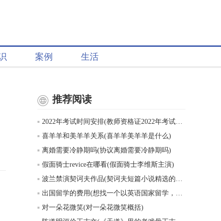
识
案例
生活
推荐阅读
2022年考试时间安排(教师资格证2022年考试时间表)
喜羊羊和美羊羊关系(喜羊羊美羊羊是什么)
离婚需要冷静期吗(协议离婚需要冷静期吗)
假面骑士revice在哪看(假面骑士李维斯主演)
波兰禁演契诃夫作品(契诃夫短篇小说精选的创作背景)
出国留学的费用(想找一个以英语国家留学，一年的费用大概五六万的样子，有什么推荐吗)
对一朵花微笑(对一朵花微笑概括)