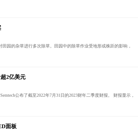
案
对田园的杂草进行多次除草。田园中的除草作业受地形或株距的影响，
录超2亿美元
tech公布了截至2022年7月31日的2023财年二季度财报。 财报显示，
ED面板