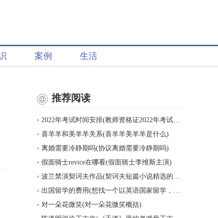
识
案例
生活
推荐阅读
2022年考试时间安排(教师资格证2022年考试时间表)
喜羊羊和美羊羊关系(喜羊羊美羊羊是什么)
离婚需要冷静期吗(协议离婚需要冷静期吗)
假面骑士revice在哪看(假面骑士李维斯主演)
波兰禁演契诃夫作品(契诃夫短篇小说精选的创作背景)
出国留学的费用(想找一个以英语国家留学，一年的费用大概五六万的样子，有什么推荐吗)
对一朵花微笑(对一朵花微笑概括)