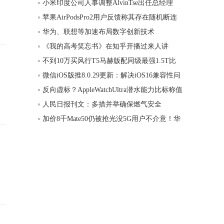
小米印度公司人事调整AlvinTse出任总经理
苹果AirPodsPro2用户反馈称其存在随机断连
华为、联想等加速布局数字创新技术
《我的高考笑忘书》在知乎开播过来人讲
不到10万买风行T5马赫版配同级最强1.5T比
微信iOS版推8.0.29更新：解决iOS16兼容性问
反向虚标？AppleWatchUltra潜水能力比标称值
人民日报刊文：多措并举确保燃气安全
加价8千Mate50仍被抢光没5G用户不介意！华