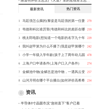
陈道明评价王志文(《天道》里的老戏骨王志文，你怎么评价他的演技)
热门资讯
最新资讯
马廷强怎么瘸的(黎姿是马廷强的第一任妻
1
279
韦德和科比谁厉害(韦德和科比的差距在哪
2
219
桃太郎电影(想知道一个电影的名字九十年
3
229
我叫赵甲第为什么不播了(我是赵甲第哪个
4
242
小学一年级入学年龄(孩子上了两年幼儿园
5
478
上海户口申请条件(上海户口入户条件)
6
274
金鳞池中物(金鳞岂是池中物，一遇风云变
7
257
山河月明在哪个平台播出(如何评价高希希
8
234
资讯
半导体8寸晶圆市况“急转直下”客户已着