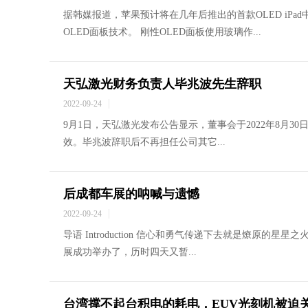
据韩媒报道，苹果预计将在几年后推出的首款OLED iPa
OLED面板技术。 刚性OLED面板使用玻璃作...
天弘激光财务负责人毕兆波先生辞职
2022-09-24
9月1日，天弘激光发布公告显示，董事会于2022年8月30
效。毕兆波辞职后不再担任公司其它...
后成都车展的呐喊与遗憾
2022-09-24
导语 Introduction 信心和勇气传递下去就是燎原的星
展成功举办了，历时四天又暂...
台湾撑不起台积电的耗电，EUV光刻机被迫