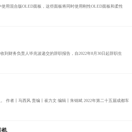
d中使用混合版OLED面板，这些面板将同时使用刚性OLED面板和柔性
日收到财务负责人毕兆波递交的辞职报告，自2022年8月30日起辞职生
星之火。 作者丨马西风 责编丨崔力文 编辑丨朱锦斌 2022年第二十五届成都车
关机