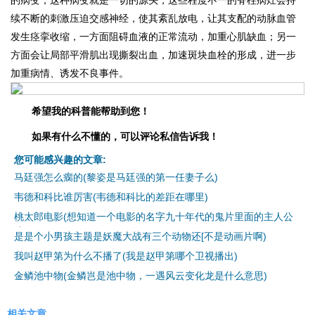
的病变，这种病变就是一切的源头，这些程度不一的脊柱病灶会持
续不断的刺激压迫交感神经，使其紊乱放电，让其支配的动脉血管
发生痉挛收缩，一方面阻碍血液的正常流动，加重心肌缺血；另一
方面会让局部平滑肌出现撕裂出血，加速斑块血栓的形成，进一步
加重病情、诱发不良事件。
希望我的科普能帮助到您！
如果有什么不懂的，可以评论私信告诉我！
您可能感兴趣的文章:
马廷强怎么瘸的(黎姿是马廷强的第一任妻子么)
韦德和科比谁厉害(韦德和科比的差距在哪里)
桃太郎电影(想知道一个电影的名字九十年代的鬼片里面的主人公
是是个小男孩主题是妖魔大战有三个动物还[不是动画片啊)
我叫赵甲第为什么不播了(我是赵甲第哪个卫视播出)
金鳞池中物(金鳞岂是池中物，一遇风云变化龙是什么意思)
相关文章